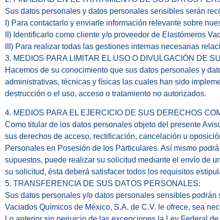
Sus datos personales y datos personales sensibles serán recopi
I) Para contactarlo y enviarle información relevante sobre nue
II) Identificarlo como cliente y/o proveedor de Elastómeros V
III) Para realizar todas las gestiones internas necesarias rel
3. MEDIOS PARA LIMITAR EL USO O DIVULGACIÓN DE 
Hacemos de su conocimiento que sus datos personales y dato
administrativas, técnicas y físicas las cuales han sido implem
destrucción o el uso, acceso o tratamiento no autorizados.
4. MEDIOS PARA EL EJERCICIO DE SUS DERECHOS CO
Como titular de los datos personales objeto del presente Avis
sus derechos de acceso, rectificación, cancelación u oposi
Personales en Posesión de los Particulares. Así mismo podrá 
supuestos, puede realizar su solicitud mediante el envío de u
su solicitud, ésta deberá satisfacer todos los requisitos esti
5. TRANSFERENCIA DE SUS DATOS PERSONALES:
Sus datos personales y/o datos personales sensibles podrán s
Vaciados Químicos de México, S.A. de C.V. le ofrece, sea nec
Lo anterior sin perjuicio de las excepciones la Ley Federal d