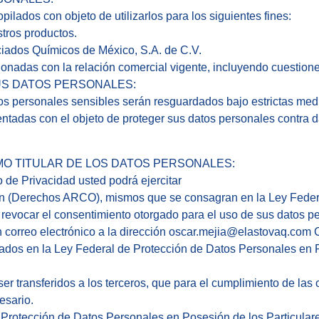
lados con objeto de utilizarlos para los siguientes fines:
stros productos.
aciados Químicos de México, S.A. de C.V.
acionadas con la relación comercial vigente, incluyendo cuestion
SUS DATOS PERSONALES:
s personales sensibles serán resguardados bajo estrictas med
entadas con el objeto de proteger sus datos personales contra d
MO TITULAR DE LOS DATOS PERSONALES:
o de Privacidad usted podrá ejercitar
ción (Derechos ARCO), mismos que se consagran en la Ley Feder
revocar el consentimiento otorgado para el uso de sus datos p
n correo electrónico a la dirección oscar.mejia@elastovaq.com 
pulados en la Ley Federal de Protección de Datos Personales en 
er transferidos a los terceros, que para el cumplimiento de la
esario.
e Protección de Datos Personales en Posesión de los Particular